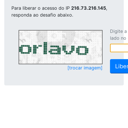
Para liberar o acesso
do IP
216.73.216.145
,
responda ao desafio abaixo.
Digite 
lado no
[trocar imagem]