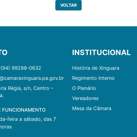
VOLTAR
TO
INSTITUCIONAL
 (94) 99288-0632
História de Xinguara
@camaraxinguara.pa.gov.br
Regimento Interno
ria Régia, s/n, Centro –
O Plenário
PA
Vereadores
Mesa da Câmara
E FUNCIONAMENTO
a-feira a sábado, das 7
horas