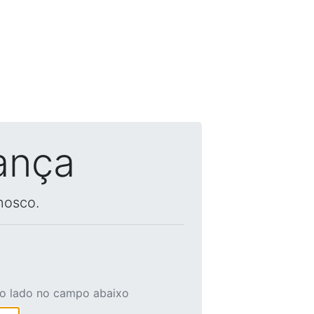
ança
nosco.
ao lado no campo abaixo