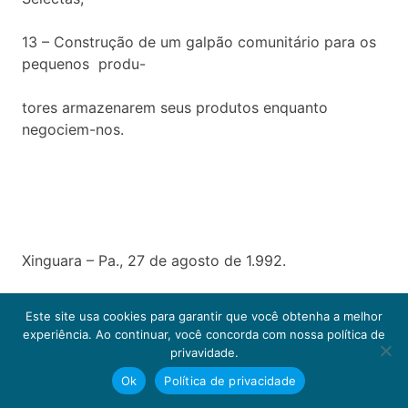
13 – Construção de um galpão comunitário para os
pequenos produ-
tores armazenarem seus produtos enquanto
negociem-nos.
Xinguara – Pa., 27 de agosto de 1.992.
DR. ATIL JOSÉ DE SOUZA
Este site usa cookies para garantir que você obtenha a melhor
experiência. Ao continuar, você concorda com nossa política de
PREFEITO MUNICIPAL
privavidade.
Ok
Política de privacidade