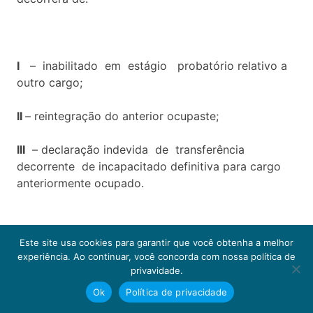
I
– inabilitado em estágio probatório relativo a
outro cargo;
II
– reintegração do anterior ocupaste;
III
– declaração indevida de transferência
decorrente de incapacitado definitiva para cargo
anteriormente ocupado.
Este site usa cookies para garantir que você obtenha a melhor
Parágrafo Primeiro
– Na inexistência de vaga até
experiência. Ao continuar, você concorda com nossa política de
sua ocorrência, o servidor reconduzido fica na
privavidade.
condição de excedente, sem perda de seus
Ok
Política de privacidade
direitos.