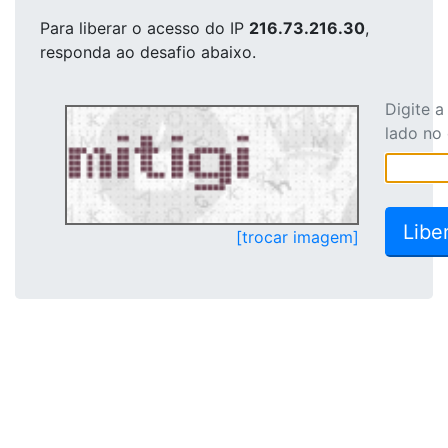
Para liberar o acesso
do IP
216.73.216.30
,
responda ao desafio abaixo.
Digite 
lado no
[trocar imagem]