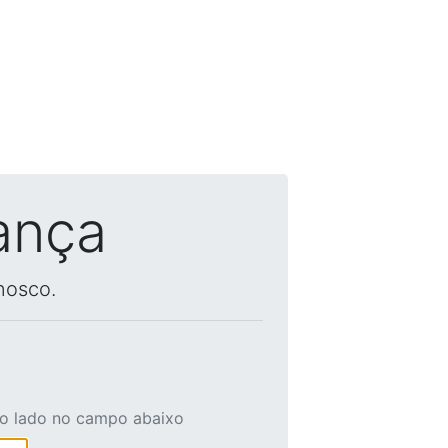
ança
nosco.
ao lado no campo abaixo