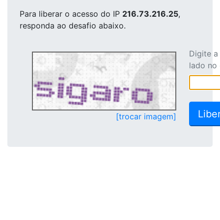
Para liberar o acesso
do IP
216.73.216.25
,
responda ao desafio abaixo.
Digite 
lado no
[trocar imagem]