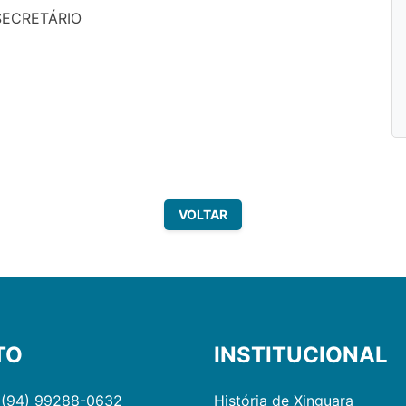
 SECRETÁRIO
VOLTAR
TO
INSTITUCIONAL
 (94) 99288-0632
História de Xinguara