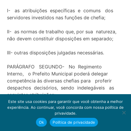
I- as atribuições específicas e comuns dos
servidores investidos nas funções de chefia;
II- as normas de trabalho que, por sua natureza,
não devem constituir disposições em separado;
III- outras disposições julgadas necessárias.
PARÁGRAFO SEGUNDO- No Regimento
Interno, o Prefeito Municipal poderá delegar
competência às diversas chefias para proferir
despachos decisórios, sendo indelegáveis as
seguintes atribuições:
Este site usa cookies para garantir que você obtenha a melhor
experiência. Ao continuar, você concorda com nossa política de
I- iniciativa, sanção, promulgação e veto de leis;
privavidade.
Ok
Política de privacidade
II- convocação extraordinária da Câmara Municipal;