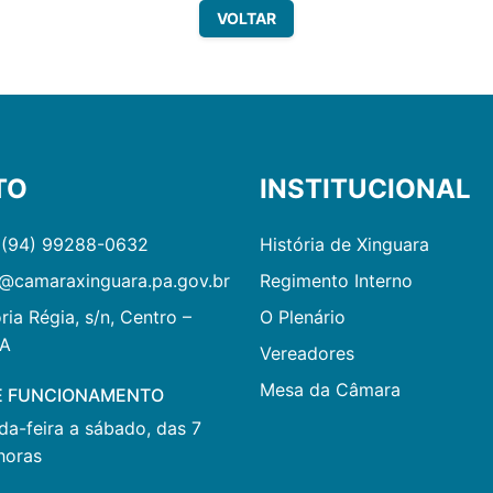
VOLTAR
TO
INSTITUCIONAL
 (94) 99288-0632
História de Xinguara
@camaraxinguara.pa.gov.br
Regimento Interno
ria Régia, s/n, Centro –
O Plenário
PA
Vereadores
Mesa da Câmara
E FUNCIONAMENTO
a-feira a sábado, das 7
horas