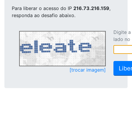
Para liberar o acesso
do IP
216.73.216.159
,
responda ao desafio abaixo.
Digite 
lado no
[trocar imagem]