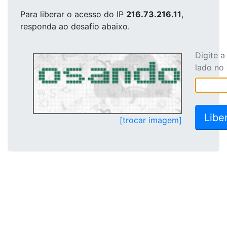
Para liberar o acesso
do IP
216.73.216.11
,
responda ao desafio abaixo.
Digite 
lado no
[trocar imagem]