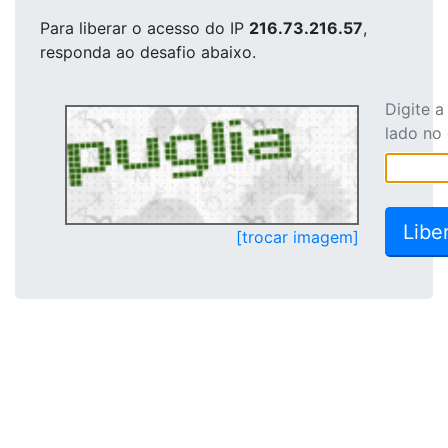
Para liberar o acesso
do IP
216.73.216.57
,
responda ao desafio abaixo.
Digite 
lado no
[trocar imagem]