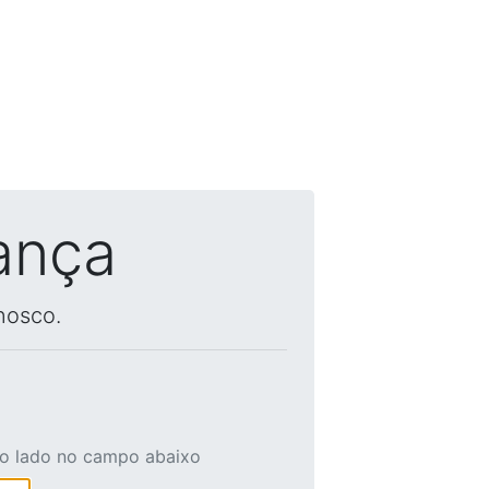
ança
nosco.
ao lado no campo abaixo