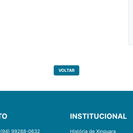
VOLTAR
TO
INSTITUCIONAL
 (94) 99288-0632
História de Xinguara