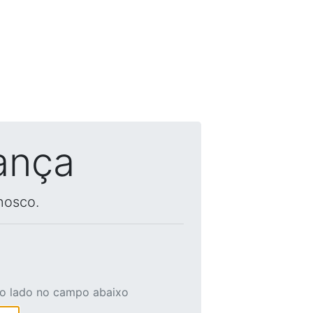
ança
nosco.
ao lado no campo abaixo