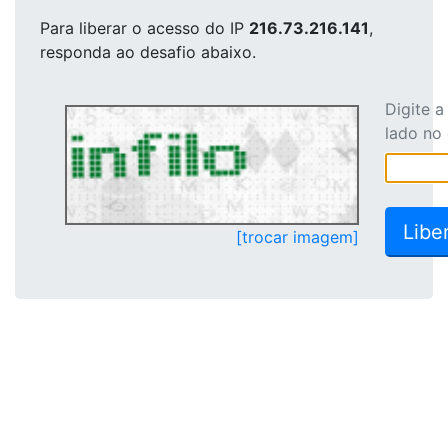
Para liberar o acesso
do IP
216.73.216.141
,
responda ao desafio abaixo.
Digite 
lado no
[trocar imagem]