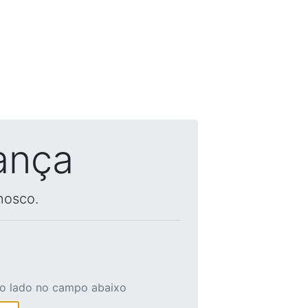
ança
nosco.
ao lado no campo abaixo