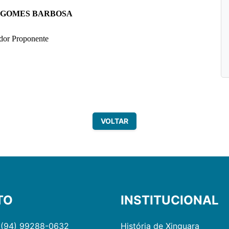
 GOMES BARBOSA
dor Proponente
VOLTAR
TO
INSTITUCIONAL
 (94) 99288-0632
História de Xinguara