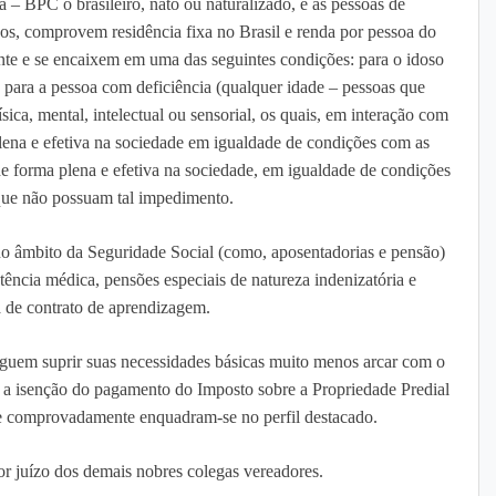
 – BPC o brasileiro, nato ou naturalizado, e as pessoas de
os, comprovem residência fixa no Brasil e renda por pessoa do
ente e se encaixem em uma das seguintes condições: para o idoso
 para a pessoa com deficiência (qualquer idade – pessoas que
ca, mental, intelectual ou sensorial, os quais, em interação com
plena e efetiva na sociedade em igualdade de condições com as
 de forma plena e efetiva na sociedade, em igualdade de condições
que não possuam tal impedimento.
 âmbito da Seguridade Social (como, aposentadorias e pensão)
tência médica, pensões especiais de natureza indenizatória e
 de contrato de aprendizagem.
eguem suprir suas necessidades básicas muito menos arcar com o
da a isenção do pagamento do Imposto sobre a Propriedade Predial
e comprovadamente enquadram-se no perfil destacado.
or juízo dos demais nobres colegas vereadores.