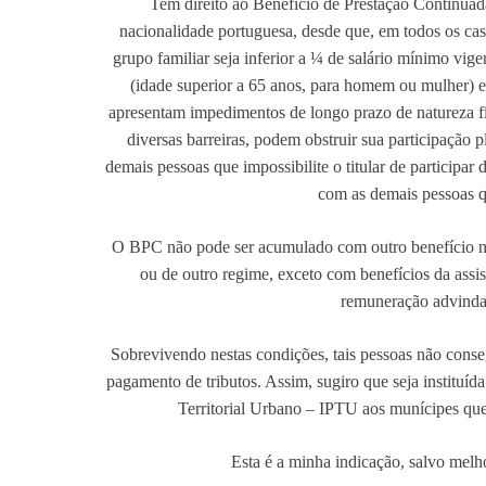
Tem direito ao Benefício de Prestação Continuada
nacionalidade portuguesa, desde que, em todos os cas
grupo familiar seja inferior a ¼ de salário mínimo vig
(idade superior a 65 anos, para homem ou mulher) e
apresentam impedimentos de longo prazo de natureza físi
diversas barreiras, podem obstruir sua participação 
demais pessoas que impossibilite o titular de participar
com as demais pessoas 
O BPC não pode ser acumulado com outro benefício no
ou de outro regime, exceto com benefícios da assis
remuneração advinda
Sobrevivendo nestas condições, tais pessoas não cons
pagamento de tributos. Assim, sugiro que seja instituí
Territorial Urbano – IPTU aos munícipes qu
Esta é a minha indicação, salvo melh