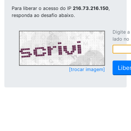
Para liberar o acesso
do IP
216.73.216.150
,
responda ao desafio abaixo.
Digite 
lado no
[trocar imagem]