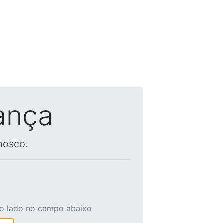
ança
nosco.
ao lado no campo abaixo