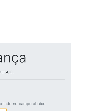
ança
nosco.
ao lado no campo abaixo