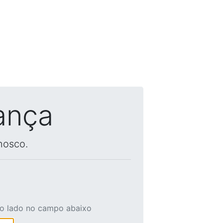
ança
nosco.
ao lado no campo abaixo