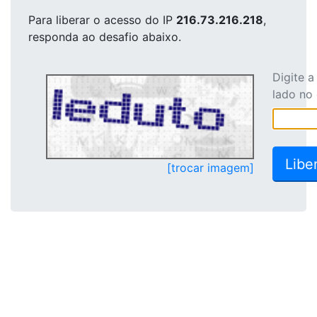
Para liberar o acesso
do IP
216.73.216.218
,
responda ao desafio abaixo.
Digite 
lado no
[trocar imagem]