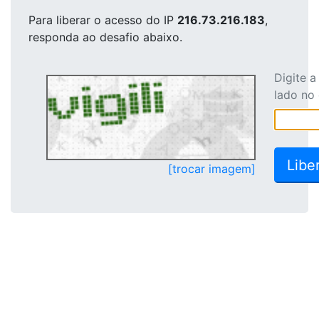
Para liberar o acesso
do IP
216.73.216.183
,
responda ao desafio abaixo.
Digite 
lado no
[trocar imagem]