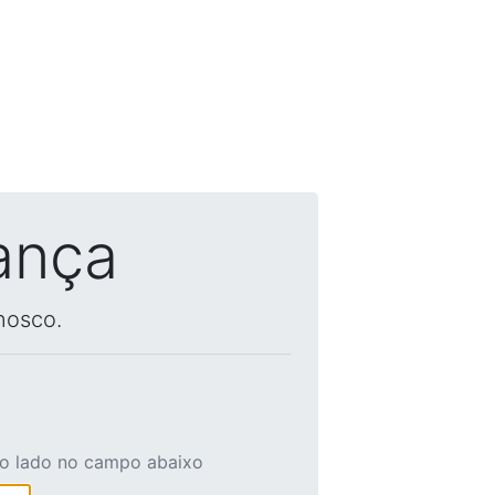
ança
nosco.
ao lado no campo abaixo