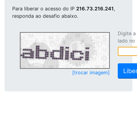
Para liberar o acesso
do IP
216.73.216.241
,
responda ao desafio abaixo.
Digite 
lado no
[trocar imagem]