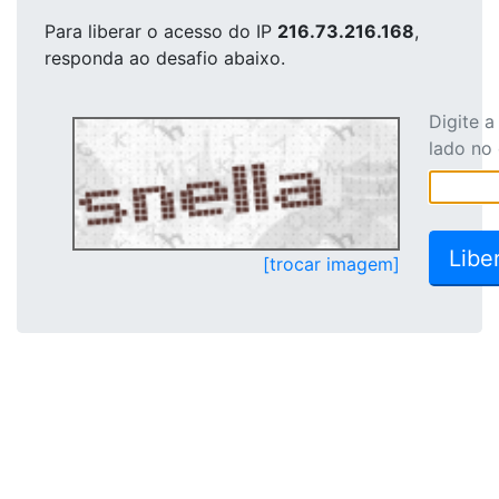
Para liberar o acesso
do IP
216.73.216.168
,
responda ao desafio abaixo.
Digite 
lado no
[trocar imagem]