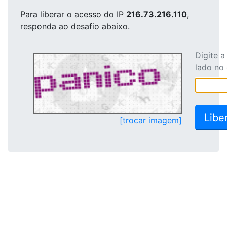
Para liberar o acesso
do IP
216.73.216.110
,
responda ao desafio abaixo.
Digite 
lado no
[trocar imagem]