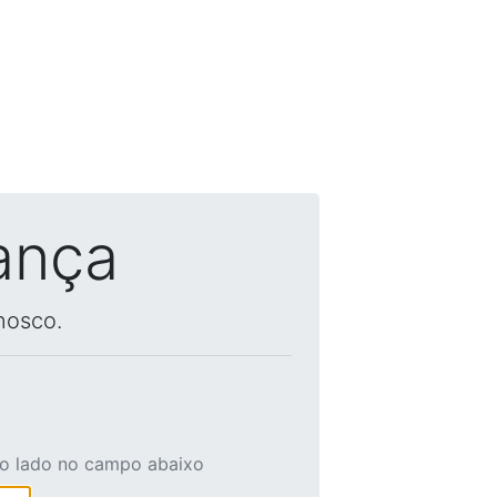
ança
nosco.
ao lado no campo abaixo