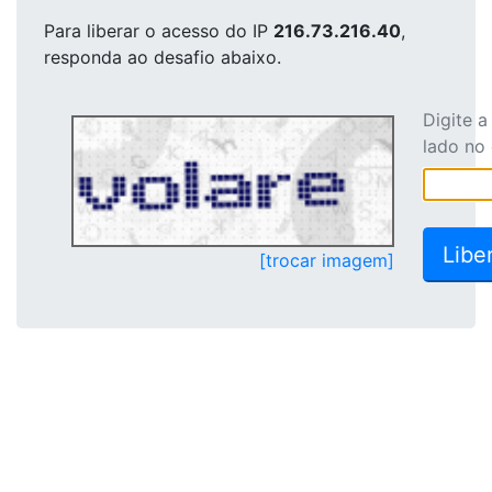
Para liberar o acesso
do IP
216.73.216.40
,
responda ao desafio abaixo.
Digite 
lado no
[trocar imagem]