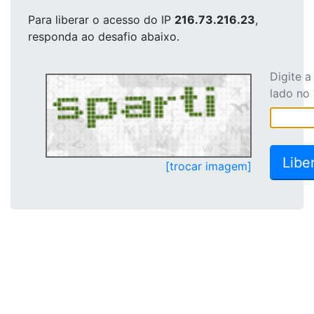
Para liberar o acesso
do IP
216.73.216.23
,
responda ao desafio abaixo.
Digite 
lado no
[trocar imagem]