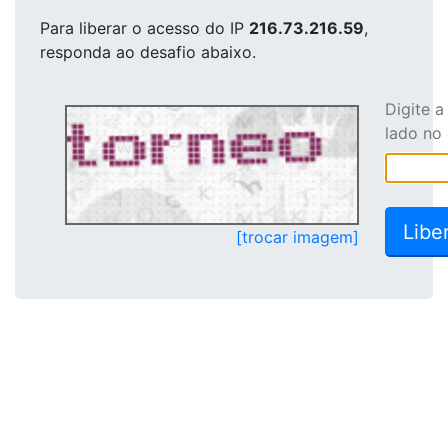
Para liberar o acesso
do IP
216.73.216.59
,
responda ao desafio abaixo.
Digite 
lado no
[trocar imagem]