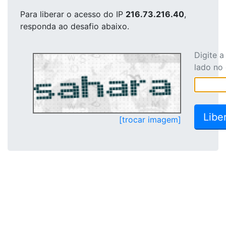
Para liberar o acesso
do IP
216.73.216.40
,
responda ao desafio abaixo.
Digite 
lado no
[trocar imagem]