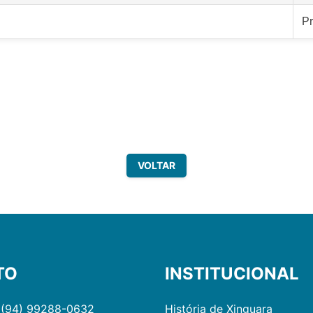
Pr
VOLTAR
TO
INSTITUCIONAL
 (94) 99288-0632
História de Xinguara