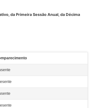
ativo, da Primeira Sessão Anual, da Décima
omparecimento
usente
esente
usente
esente