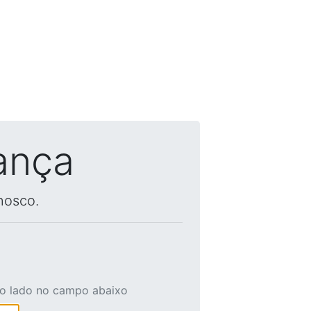
ança
nosco.
ao lado no campo abaixo