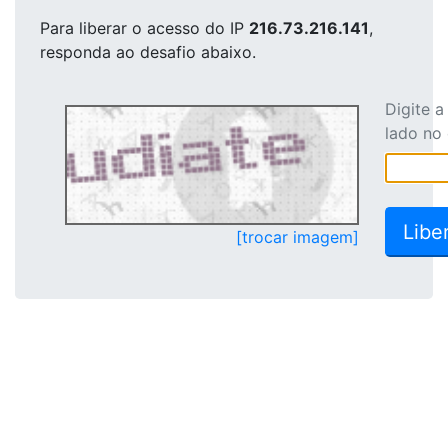
Para liberar o acesso
do IP
216.73.216.141
,
responda ao desafio abaixo.
Digite 
lado no
[trocar imagem]