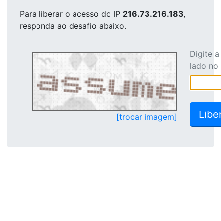
Para liberar o acesso
do IP
216.73.216.183
,
responda ao desafio abaixo.
Digite 
lado no
[trocar imagem]