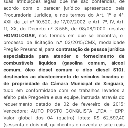
suas atribuições legais que lhe são conferidas, de
acordo com o parecer jurídico apresentado pela
Procuradoria Jurídica, e nos termos do Art. 1º e 4º,
XXII, da Lei nº 10.520, de 17/07/2002, e Art. 7º, IV, Art.
11, XX, do Decreto nº 3.555, de 08/08/2000, resolve
HOMOLOGAR,
nos termos em que se encontra, o
processo de licitação n.º 03/2015/CMX, modalidade
Pregão Presencial, para
contratação de pessoa jurídica
especializada para atender o fornecimento de
combustíveis líquidos
(gasolina comum, álcool
comum, óleo diesel comum e óleo diesel S10),
destinados ao
abastecimento de veículos locados e
de propriedade da Câmara Municipal de Xinguara
,
tudo em conformidade com os trabalhos levados a
efeito pela Pregoeira e sua equipe, instruída através do
requerimento datado de 02 de fevereiro de 2015;
Vencedora: AUTO POSTO CONQUISTA LTDA – EPP.
Valor global dos 04 (quatro) lotes: R$ 62.597,40
(sessenta e dois mil, quinhentos e noventa e sete reais