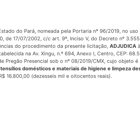
stado do Pará, nomeada pela Portaria nº 96/2019, no uso 
520, de 17/07/2002, c/c art. 9º, Inciso V, do Decreto nº 3.
ências do procedimento da presente licitação,
ADJUDICA
à
abelecida na Av. Xingu, n.º 694, Anexo I, Centro, CEP: 68.
de Pregão Presencial sob o nº 08/2019/CMX, cujo objeto é
tensílios domésticos e materiais de higiene e limpeza d
 R$ 16.800,00 (dezesseis mil e oitocentos reais).