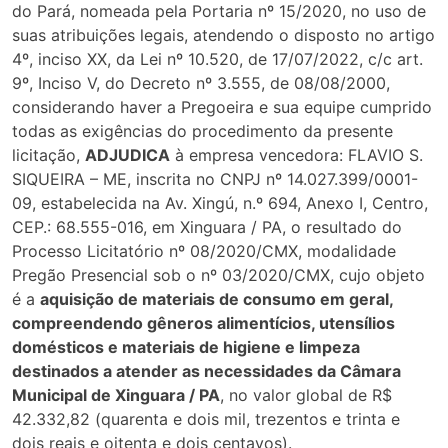
do Pará, nomeada pela Portaria nº 15/2020, no uso de
suas atribuições legais, atendendo o disposto no artigo
4º, inciso XX, da Lei nº 10.520, de 17/07/2022, c/c art.
9º, Inciso V, do Decreto nº 3.555, de 08/08/2000,
considerando haver a Pregoeira e sua equipe cumprido
todas as exigências do procedimento da presente
licitação,
ADJUDICA
à empresa vencedora: FLAVIO S.
SIQUEIRA – ME, inscrita no CNPJ nº 14.027.399/0001-
09, estabelecida na Av. Xingú, n.º 694, Anexo I, Centro,
CEP.: 68.555-016, em Xinguara / PA, o resultado do
Processo Licitatório nº 08/2020/CMX, modalidade
Pregão Presencial sob o nº 03/2020/CMX, cujo objeto
é a
aquisição de materiais de consumo em geral,
compreendendo gêneros alimentícios, utensílios
domésticos e materiais de higiene e limpeza
destinados a atender as necessidades da Câmara
Municipal de Xinguara / PA
, no valor global de R$
42.332,82 (quarenta e dois mil, trezentos e trinta e
dois reais e oitenta e dois centavos).