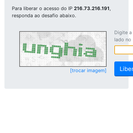
Para liberar o acesso
do IP
216.73.216.191
,
responda ao desafio abaixo.
Digite 
lado no
[trocar imagem]