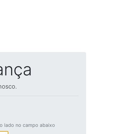
ança
nosco.
ao lado no campo abaixo