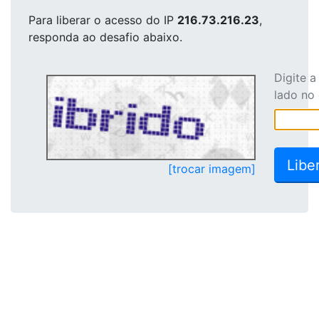
Para liberar o acesso
do IP
216.73.216.23
,
responda ao desafio abaixo.
Digite 
lado no
[trocar imagem]