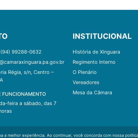
TO
INSTITUCIONAL
 (94) 99288-0632
História de Xinguara
@camaraxinguara.pa.gov.br
Regimento Interno
ria Régia, s/n, Centro –
O Plenário
PA
Vereadores
Mesa da Câmara
E FUNCIONAMENTO
a-feira a sábado, das 7
horas
Desenvolvido por GMAES
ha a melhor experiência. Ao continuar, você concorda com nossa política