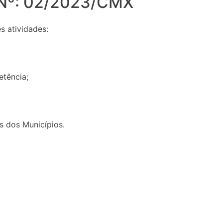
 Nº: 02/2023/CMX
s atividades:
etência;
 dos Municípios.