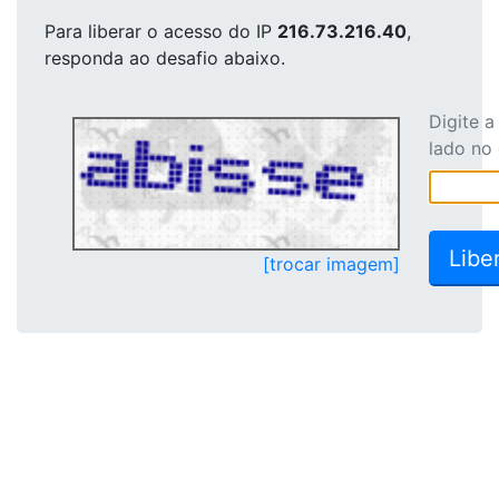
Para liberar o acesso
do IP
216.73.216.40
,
responda ao desafio abaixo.
Digite 
lado no
[trocar imagem]