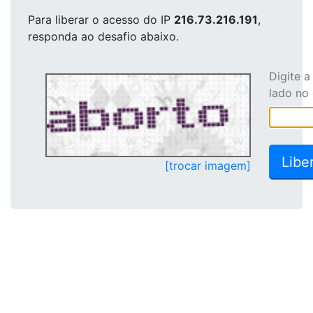
Para liberar o acesso
do IP
216.73.216.191
,
responda ao desafio abaixo.
Digite 
lado no
[trocar imagem]