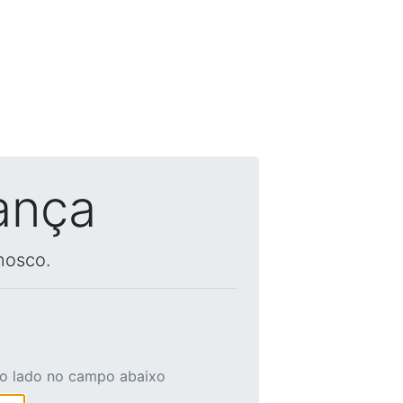
ança
nosco.
ao lado no campo abaixo